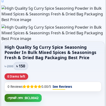
High Quality 5g Curry Spice Seasoning
Powder In Bulk Mixed Spices & Seasonings
Fresh & Dried Bag Packaging Best Price
৳ 150
৳ 200
0 Items left
0 Reviews
0.00/5
See Reviews
প্রোডাক্ট কোড :
BCL0042