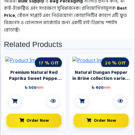
আমরা
Bulk Supply
ও
Bag Packaging
সাপোর্ট প্রদান করি, যা
কস্ট-ইফেক্টিভ এবং সংরক্ষণে সুবিধাজনক। প্রতিযোগিতামূলক
Best
Price
, স্টেবল সাপ্লাই এবং নির্ভরযোগ্য কোয়ালিটির কারণে এটি ফুড
বিজনেস ও হোলসেল মার্কেটের জন্য একটি হাই-ডিমান্ড স্পাইস
প্রোডাক্ট।
Related Products
17 % Off
20 % Off
Premium Natural Red
Natural Dungan Pepper
Paprika Sweet Pepper
in Brine collection variety
Powder for Seasoning
very sweet taste without
৳ 500
600
৳ 400
500
Meat and Cooking Dishes
sourness wholesale
Direct Manufacturer
Order Now
Order Now