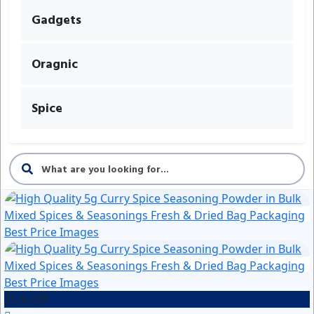
Gadgets
Oragnic
Spice
25 % Off