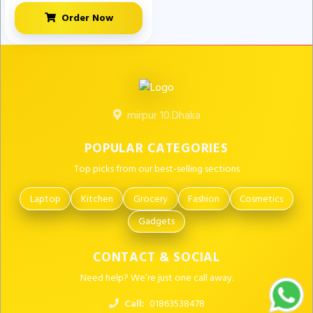
Order Now
mirpur 10.Dhaka
POPULAR CATEGORIES
Top picks from our best-selling sections
Laptop
Kitchen
Grocery
Fashion
Cosmetics
Gadgets
CONTACT & SOCIAL
Need help? We’re just one call away.
Call:
01863538478