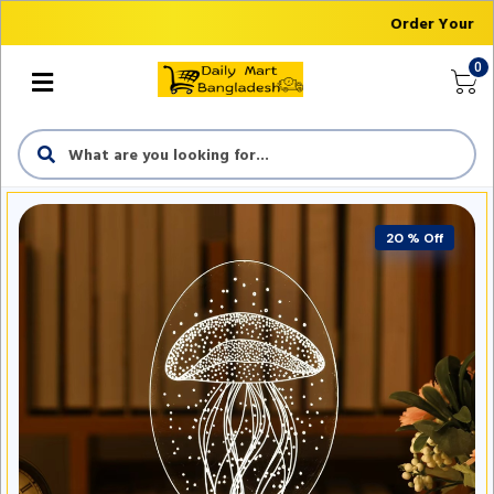
Order Your Fir
0
20 % Off