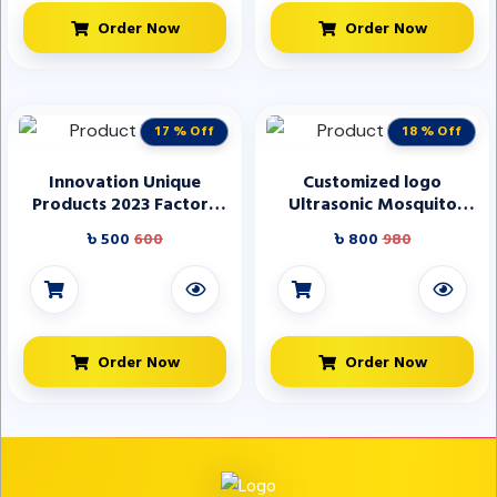
Order Now
Order Now
17 % Off
18 % Off
Innovation Unique
Customized logo
Products 2023 Factory
Ultrasonic Mosquito
Personalized DIY Wood
Rejector Pest Repeller
৳ 500
600
৳ 800
980
Base Gadgets Electronic
Plug-in Indoor Insect Pest
Novelty Gifts
Control Device Ultrasonic
Mosquito Repel
Order Now
Order Now