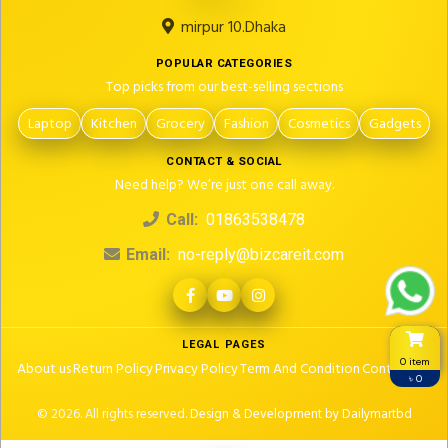
mirpur 10.Dhaka
POPULAR CATEGORIES
Top picks from our best-selling sections
Laptop
Kitchen
Grocery
Fashion
Cosmetics
Gadgets
CONTACT & SOCIAL
Need help? We’re just one call away.
Call:
01863538478
Email:
no-reply@bizcareit.com
LEGAL PAGES
0 item
About us
Return Policy
Privacy Policy
Term And Condition
Contact Us
৳ 0
© 2026. All rights reserved.
Design & Development by Dailymartbd