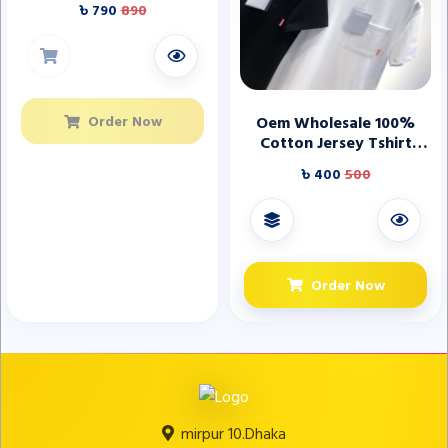
৳ 790
890
Cotton Linen Shirts
Order Now
Oem Wholesale 100%
Cotton Jersey Tshirt
Oversize Man Short
৳ 400
500
Sleeve Clothing Fasion t
Shirt Pocket t Shirts Men
Order Now
mirpur 10.Dhaka