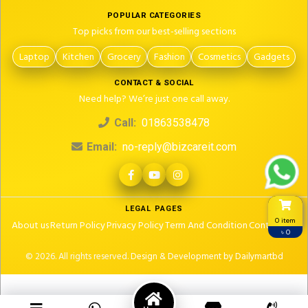
POPULAR CATEGORIES
Top picks from our best-selling sections
Laptop
Kitchen
Grocery
Fashion
Cosmetics
Gadgets
CONTACT & SOCIAL
Need help? We’re just one call away.
Call:
01863538478
Email:
no-reply@bizcareit.com
LEGAL PAGES
0 item
About us
Return Policy
Privacy Policy
Term And Condition
Contact Us
৳ 0
© 2026. All rights reserved.
Design & Development by Dailymartbd