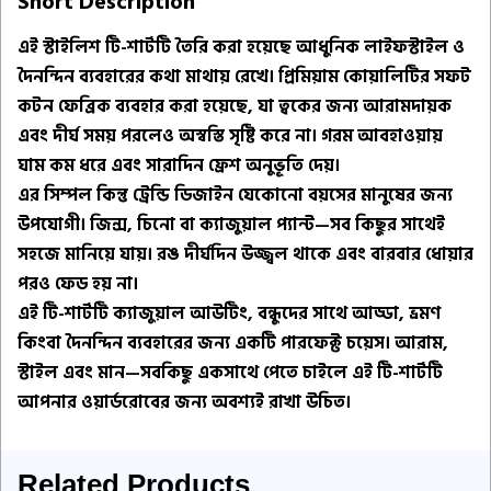
Short Description
এই স্টাইলিশ টি-শার্টটি তৈরি করা হয়েছে আধুনিক লাইফস্টাইল ও
দৈনন্দিন ব্যবহারের কথা মাথায় রেখে। প্রিমিয়াম কোয়ালিটির সফট
কটন ফেব্রিক ব্যবহার করা হয়েছে, যা ত্বকের জন্য আরামদায়ক
এবং দীর্ঘ সময় পরলেও অস্বস্তি সৃষ্টি করে না। গরম আবহাওয়ায়
ঘাম কম ধরে এবং সারাদিন ফ্রেশ অনুভূতি দেয়।
এর সিম্পল কিন্তু ট্রেন্ডি ডিজাইন যেকোনো বয়সের মানুষের জন্য
উপযোগী। জিন্স, চিনো বা ক্যাজুয়াল প্যান্ট—সব কিছুর সাথেই
সহজে মানিয়ে যায়। রঙ দীর্ঘদিন উজ্জ্বল থাকে এবং বারবার ধোয়ার
পরও ফেড হয় না।
এই টি-শার্টটি ক্যাজুয়াল আউটিং, বন্ধুদের সাথে আড্ডা, ভ্রমণ
কিংবা দৈনন্দিন ব্যবহারের জন্য একটি পারফেক্ট চয়েস। আরাম,
স্টাইল এবং মান—সবকিছু একসাথে পেতে চাইলে এই টি-শার্টটি
আপনার ওয়ার্ডরোবের জন্য অবশ্যই রাখা উচিত।
Related Products