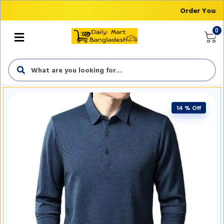
Order Your Fi
0
14 % Off