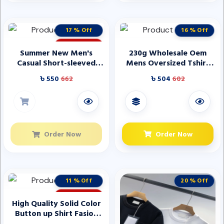
17 % Off
16 % Off
STOCK OUT
Summer New Men's
230g Wholesale Oem
Casual Short-sleeved
Mens Oversized Tshirt
Polo Shirt Lapel
Dtg Print Tee Logo T-
৳ 550
662
৳ 504
602
Customizable Design
shirt Heavyweight Stone
Sports Style Print Tennis
Acid Washed Vintage
T Shirt For Men
Custom T Shirt
Order Now
Order Now
11 % Off
20 % Off
STOCK OUT
High Quality Solid Color
Button up Shirt Fasion
Mens Short Sleeve