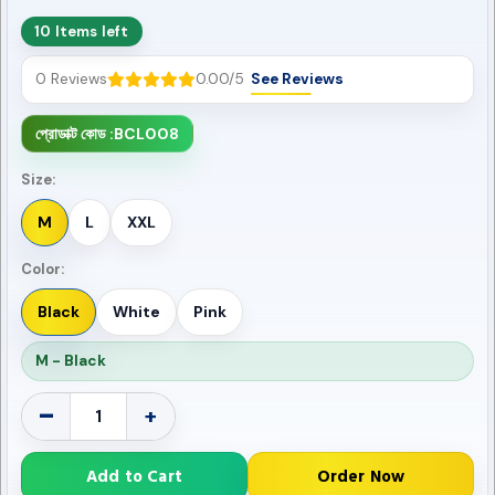
10 Items left
0 Reviews
0.00/5
See Reviews
প্রোডাক্ট কোড :
BCL008
Size:
M
L
XXL
Color:
Black
White
Pink
M - Black
-
+
Add to Cart
Order Now