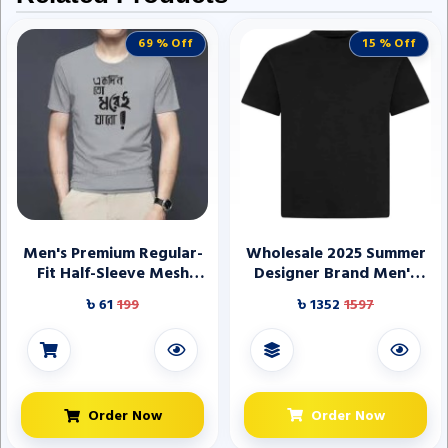
69 % Off
15 % Off
Men's Premium Regular-
Wholesale 2025 Summer
Fit Half-Sleeve Mesh
Designer Brand Men's
Fabric T-Shirt with Round
Fasion Tshirt Oversized
৳ 61
199
৳ 1352
1597
Neck - Lightweight
customized logo 100%
Comfort for Everyday
Cotton Best Quality
Wear
Tshirts for Men
Order Now
Order Now