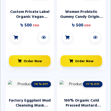
Custom Private Label
Women Probiotic
Organic Vegan
Gummy Candy Original
Whitening Skincare
Cranberry with
৳ 500
৳ 500
700
600
Clear Fruit Wholesale
Prebiotic Vaginal
Sugar Body Scrub
Urinary Health PH
Manufacturer
Balance Sugar Free
Organic
Order Now
Order Now
14 % Off
17 % Off
Factory Eggplant Mud
100% Organic Cold
Cleansing Mask
Pressed Mustard
Purifying Clay Stick
Carrier Oil for Skin