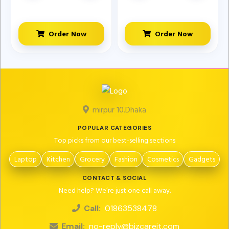
Order Now
Order Now
mirpur 10.Dhaka
POPULAR CATEGORIES
Top picks from our best-selling sections
Laptop
Kitchen
Grocery
Fashion
Cosmetics
Gadgets
CONTACT & SOCIAL
Need help? We’re just one call away.
Call:
01863538478
Email:
no-reply@bizcareit.com