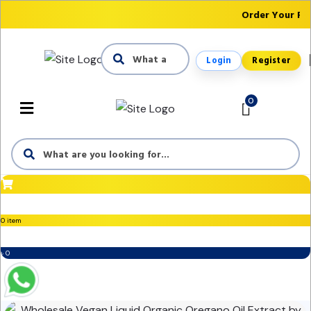
Order Your Fir
Login
Register
0
0 item
৳ 0