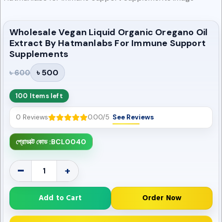
Wholesale Vegan Liquid Organic Oregano Oil
Extract By Hatmanlabs For Immune Support
Supplements
৳ 500
৳ 600
100 Items left
0 Reviews
0.00/5
See Reviews
প্রোডাক্ট কোড :
BCL0040
-
+
Add to Cart
Order Now