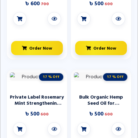
৳ 600
৳ 500
700
600
Green Tea Organic
Lightening and
Solid Purifying
Cooking, High-Quality
Turmeric Vegan Clay
Seeds
Mask Stick
Order Now
Order Now
17 % Off
17 % Off
Private Label Rosemary
Bulk Organic Hemp
Mint Strengthening
Seed Oil for
Shampoo and
International Trade
৳ 500
৳ 500
600
600
Conditioner Set
Provide Nourishment
Smoothness Rosemary
Hair Oil