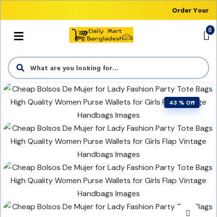
Order Your Fi
0
43 % Off