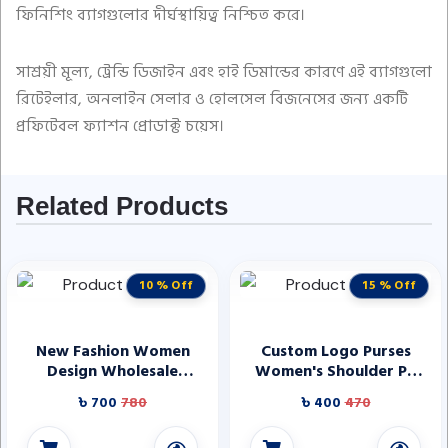
ফিনিশিং ব্যাগগুলোর দীর্ঘস্থায়িত্ব নিশ্চিত করে।
সাশ্রয়ী মূল্য, ট্রেন্ডি ডিজাইন এবং হাই ডিমান্ডের কারণে এই ব্যাগগুলো
রিটেইলার, অনলাইন সেলার ও হোলসেল বিজনেসের জন্য একটি
প্রফিটেবল ফ্যাশন প্রোডাক্ট চয়েস।
Related Products
10 % Off
15 % Off
New Fashion Women
Custom Logo Purses
Design Wholesale
Women's Shoulder Pu
Premium Factory Custom
Bags Wallet Designer
৳ 700
780
৳ 400
470
Logo Vegan PU Leather
Leather Tote Hand Bags
Cute Bag
Luxury Handbags for