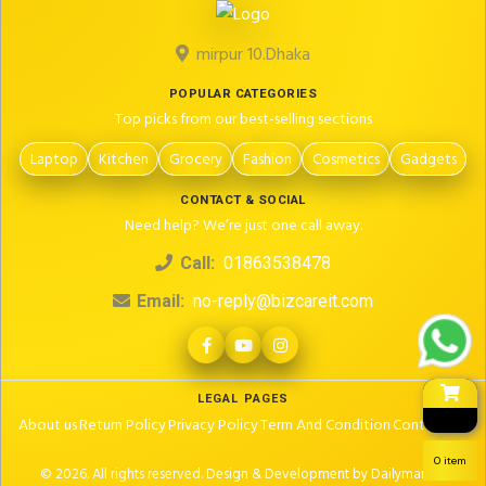
mirpur 10.Dhaka
POPULAR CATEGORIES
Top picks from our best-selling sections
Laptop
Kitchen
Grocery
Fashion
Cosmetics
Gadgets
CONTACT & SOCIAL
Need help? We’re just one call away.
Call:
01863538478
Email:
no-reply@bizcareit.com
LEGAL PAGES
About us
Return Policy
Privacy Policy
Term And Condition
Contact Us
0 item
© 2026. All rights reserved.
Design & Development by Dailymartbd