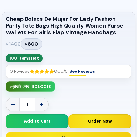
Cheap Bolsos De Mujer For Lady Fashion
Party Tote Bags High Quality Women Purse
Wallets For Girls Flap Vintage Handbags
৳ 800
৳ 1400
100 Items left
0 Reviews
0.00/5
See Reviews
প্রোডাক্ট কোড :
BCL0018
-
+
Add to Cart
Order Now