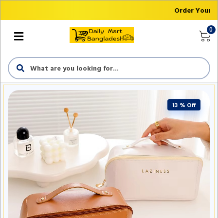
Order Your Fi
0
13 % Off