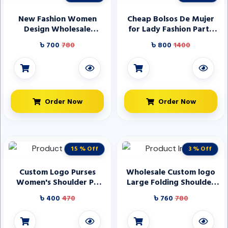
New Fashion Women
Cheap Bolsos De Mujer
Design Wholesale
for Lady Fashion Party
Premium Factory Custom
Tote Bags High Quality
৳ 700
780
৳ 800
1400
Logo Vegan PU Leather
Women Purse Wallets for
Cute Bag
Girls Flap Vintage
Handbags
Order Now
Order Now
15 % Off
3 % Off
Custom Logo Purses
Wholesale Custom logo
Women's Shoulder Pu
Large Folding Shoulder
Bags Wallet Designer
Cotton Canvas Shopping
৳ 400
470
৳ 760
780
Leather Tote Hand Bags
Tote Bag for Travel
Luxury Handbags for
Women Daily