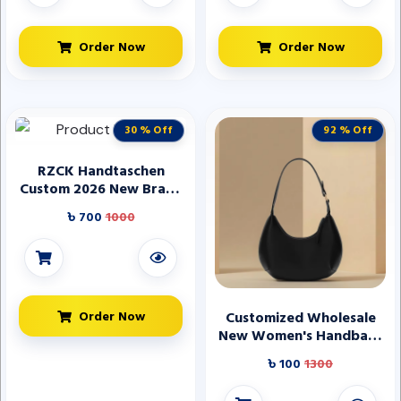
Order Now
Order Now
30 % Off
92 % Off
RZCK Handtaschen
Custom 2026 New Brand
Design Lady Handbags
৳ 700
1000
Fashion Vintage High
Quality square PU
Leather Handbags for
Ladies
Order Now
Customized Wholesale
New Women's Handbags
High-quality Durable Half
৳ 100
1300
Moon Shaped Design
Fashionable PU Leather