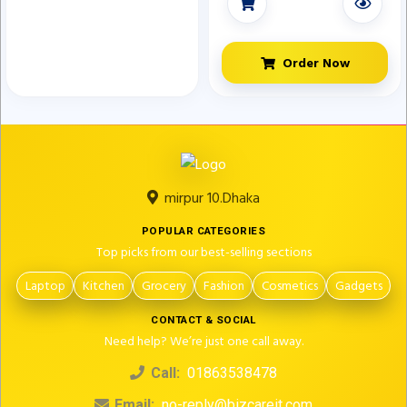
Zipper Solid Color
Order Now
mirpur 10.Dhaka
POPULAR CATEGORIES
Top picks from our best-selling sections
Laptop
Kitchen
Grocery
Fashion
Cosmetics
Gadgets
CONTACT & SOCIAL
Need help? We’re just one call away.
Call:
01863538478
Email:
no-reply@bizcareit.com