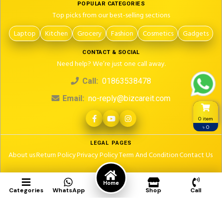
POPULAR CATEGORIES
Top picks from our best-selling sections
Laptop
Kitchen
Grocery
Fashion
Cosmetics
Gadgets
CONTACT & SOCIAL
Need help? We’re just one call away.
Call:
01863538478
Email:
no-reply@bizcareit.com
0 item
৳ 0
LEGAL PAGES
About us
Return Policy
Privacy Policy
Term And Condition
Contact Us
© 2026. All rights reserved.
Design & Development by Dailymartbd
Home
Categories
WhatsApp
Shop
Call