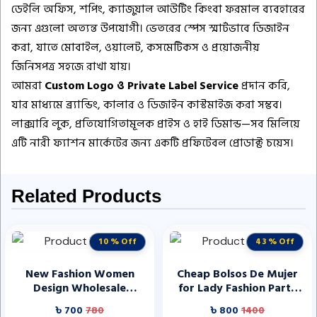
ডেইলি অফিস, শপিং, ক্যাজুয়াল আউটিং কিংবা ফরমাল ব্যবহারের
জন্য এগুলো অত্যন্ত উপযোগী। ভেতরের স্পেস স্মার্টভাবে ডিজাইন
করা, যাতে মোবাইল, ওয়ালেট, কসমেটিকস ও প্রয়োজনীয়
জিনিসপত্র সহজে রাখা যায়।
আমরা
Custom Logo ও Private Label Service
প্রদান করি,
যার মাধ্যমে ব্র্যান্ডিং, কালার ও ডিজাইন কাস্টমাইজ করা সম্ভব।
লাক্সারি লুক, প্রতিযোগিতামূলক প্রাইস ও হাই ডিমান্ড—সব মিলিয়ে
এটি নারী ফ্যাশন মার্কেটের জন্য একটি প্রফিটেবল প্রোডাক্ট চয়েস।
Related Products
10 % Off
43 % Off
New Fashion Women
Cheap Bolsos De Mujer
Design Wholesale
for Lady Fashion Party
Premium Factory Custom
Tote Bags High Quality
৳ 700
780
৳ 800
1400
Logo Vegan PU Leather
Women Purse Wallets for