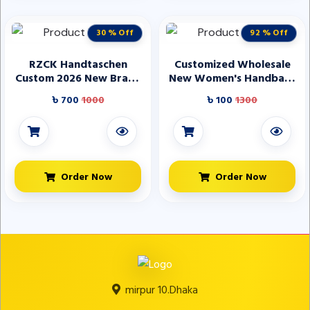
30 % Off
92 % Off
RZCK Handtaschen
Customized Wholesale
Custom 2026 New Brand
New Women's Handbags
Design Lady Handbags
High-quality Durable Half
৳ 700
1000
৳ 100
1300
Fashion Vintage High
Moon Shaped Design
Quality square PU
Fashionable PU Leather
Leather Handbags for
Zipper Solid Color
Ladies
Order Now
Order Now
mirpur 10.Dhaka